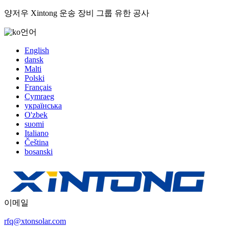
양저우 Xintong 운송 장비 그룹 유한 공사
언어
English
dansk
Malti
Polski
Français
Cymraeg
українська
O'zbek
suomi
Italiano
Čeština
bosanski
이메일
rfq@xtonsolar.com