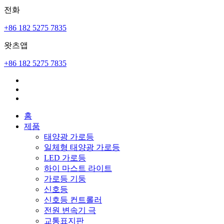
전화
+86 182 5275 7835
왓츠앱
+86 182 5275 7835
홈
제품
태양광 가로등
일체형 태양광 가로등
LED 가로등
하이 마스트 라이트
가로등 기둥
신호등
신호등 컨트롤러
전원 변속기 극
교통표지판